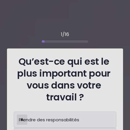
1/16
Qu’est-ce qui est le 
plus important pour 
vous dans votre 
travail ?
Auswählen
Pflichtfeld.
Prendre des responsabilités
A